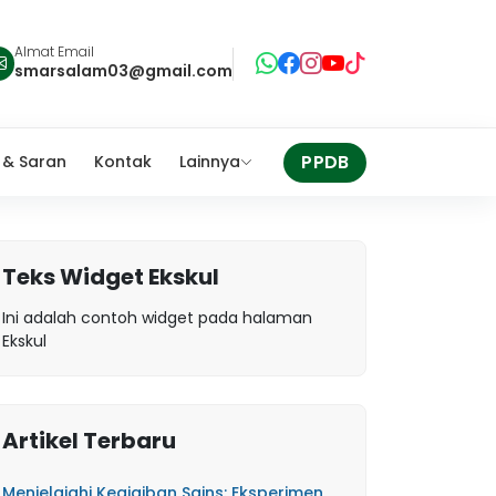
Almat Email
smarsalam03@gmail.com
PPDB
 & Saran
Kontak
Lainnya
Teks Widget Ekskul
Ini adalah contoh widget pada halaman
Ekskul
Artikel Terbaru
Menjelajahi Keajaiban Sains: Eksperimen