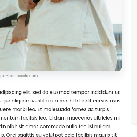
gambar: pexels.com
ipiscing elit, sed do eiusmod tempor incididunt ut
eque aliquam vestibulum morbi blandit cursus risus.
uere morbi leo. Et malesuada fames ac turpis
entum facilisis leo. Id diam maecenas ultricies mi
udin nibh sit amet commodo nulla facilisi nullam
. Orci sagittis eu volutpat odio facilisis mauris sit