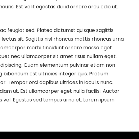
ris. Est velit egestas dui id ornare arcu odio ut.
c feugiat sed. Platea dictumst quisque sagittis
 lectus sit. Sagittis nisl rhoncus mattis rhoncus urna
Ullamcorper morbi tincidunt ornare massa eget
quet nec ullamcorper sit amet risus nullam eget.
t adipiscing. Quam elementum pulvinar etiam non
g bibendum est ultricies integer quis. Pretium
r. Tempor orci dapibus ultrices in iaculis nunc.
diam ut. Est ullamcorper eget nulla facilisi. Auctor
s vel. Egestas sed tempus urna et. Lorem ipsum