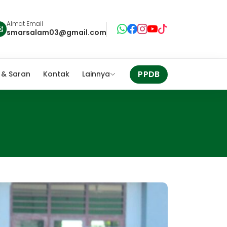
Almat Email
smarsalam03@gmail.com
PPDB
 & Saran
Kontak
Lainnya