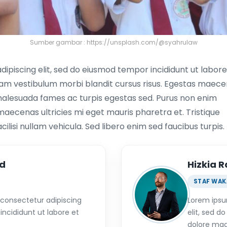
Sumber gambar : https://unsplash.com/@syahrulaw
ipiscing elit, sed do eiusmod tempor incididunt ut labore
uam vestibulum morbi blandit cursus risus. Egestas maec
 malesuada fames ac turpis egestas sed. Purus non enim
maecenas ultricies mi eget mauris pharetra et. Tristique
ilisi nullam vehicula. Sed libero enim sed faucibus turpis.
Pd
Hizkia 
STAF WAK
 consectetur adipiscing
Lorem ipsu
incididunt ut labore et
elit, sed d
dolore mag