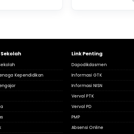
l Sekolah
Link Penting
 Sekolah
Dapodikdasmen
Tenaga Kependidikan
Informasi GTK
engajar
Informasi NISN
Verval PTK
da
Verval PD
as
PMP
k
Absensi Online