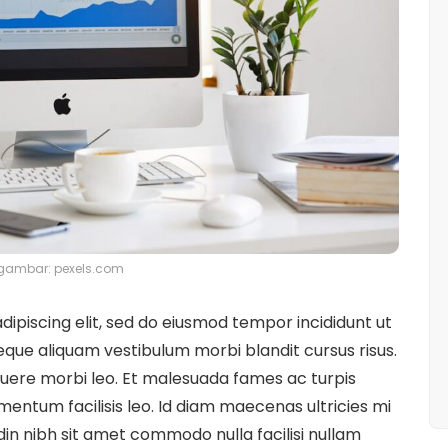
gambar: pexels.com
ipiscing elit, sed do eiusmod tempor incididunt ut
eque aliquam vestibulum morbi blandit cursus risus.
uere morbi leo. Et malesuada fames ac turpis
entum facilisis leo. Id diam maecenas ultricies mi
udin nibh sit amet commodo nulla facilisi nullam