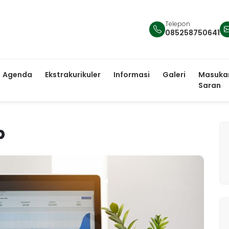
Telepon
085258750641
Agenda
Ekstrakurikuler
Informasi
Galeri
Masuka
Saran
b