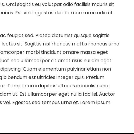
. Orci sagittis eu volutpat odio facilisis mauris sit
ris. Est velit egestas dui id ornare arcu odio ut.
c feugiat sed. Platea dictumst quisque sagittis
 lectus sit. Sagittis nisl rhoncus mattis rhoncus urna
Ullamcorper morbi tincidunt ornare massa eget
quet nec ullamcorper sit amet risus nullam eget.
t adipiscing. Quam elementum pulvinar etiam non
g bibendum est ultricies integer quis. Pretium
r. Tempor orci dapibus ultrices in iaculis nunc.
diam ut. Est ullamcorper eget nulla facilisi. Auctor
s vel. Egestas sed tempus urna et. Lorem ipsum