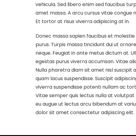
vehicula. Sed libero enim sed faucibus turpis
amet massa. A arcu cursus vitae congue mau
Et tortor at risus viverra adipiscing at in.
Donec massa sapien faucibus et molestie a
purus. Turpis massa tincidunt dui ut ornare
neque. Feugiat in ante metus dictum at. 
egestas purus viverra accumsan. Vitae ali
Nulla pharetra diam sit amet nisl suscipi
quam lacus suspendisse. Suscipit adipiscin
viverra suspendisse potenti nullam ac torto
Vitae semper quis lectus nulla at volutpat 
eu augue ut lectus arcu bibendum at variu
dolor sit amet consectetur adipiscing elit.