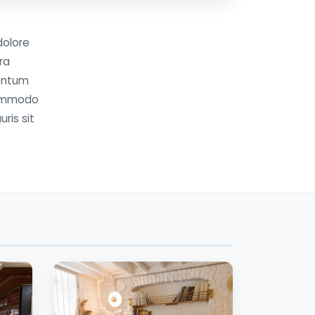
dolore
ra
mentum
 commodo
uris sit