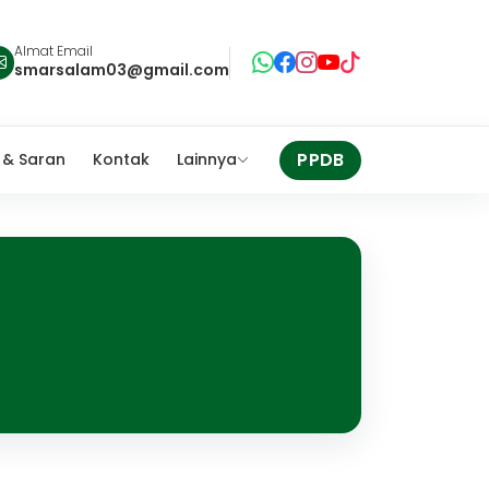
Almat Email
smarsalam03@gmail.com
PPDB
 & Saran
Kontak
Lainnya