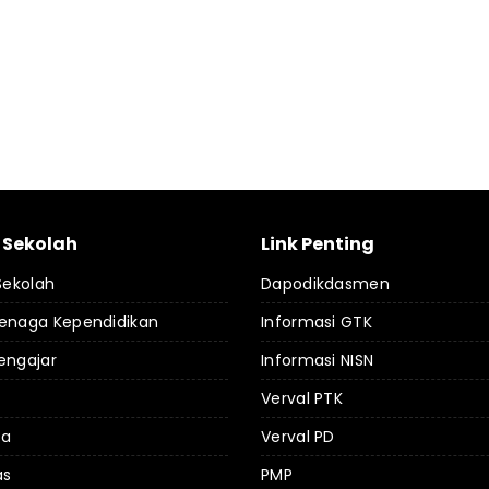
l Sekolah
Link Penting
 Sekolah
Dapodikdasmen
Tenaga Kependidikan
Informasi GTK
engajar
Informasi NISN
Verval PTK
da
Verval PD
as
PMP