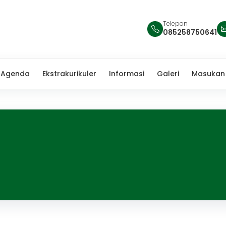
Telepon
085258750641
Agenda
Ekstrakurikuler
Informasi
Galeri
Masukan